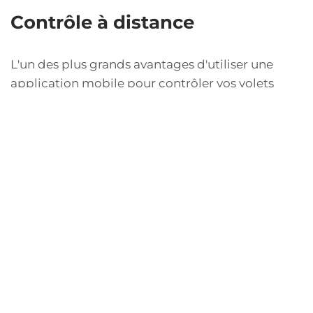
Contrôle à distance
L'un des plus grands avantages d'utiliser une
application mobile pour contrôler vos volets
roulants solaires est le contrôle à distance. Que
vous soyez au travail, en vacances ou simplement
dans une autre pièce de votre maison, vous avez
la possibilité d'ouvrir ou de fermer vos volets d'un
simple clic sur votre smartphone. Cette
fonctionnalité offre une flexibilité inégalée,
surtout pour ceux qui ont des horaires irréguliers
ou qui souhaitent renforcer la sécurité de leur
domicile. Grâce à la connectivité Wi-Fi ou
Bluetooth, vous pouvez interagir avec vos volets
à tout moment, ce qui est idéal pour ceux qui
souhaitent gérer leur maison à distance.